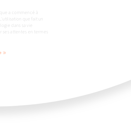
rique a commencé à
L’utilisation que fait un
logie dans sa vie
ur ses attentes en termes
e