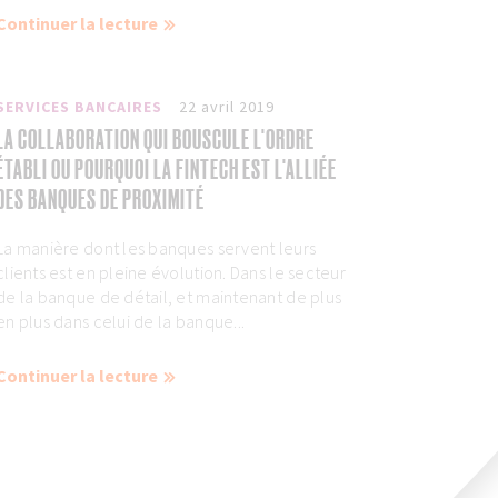
Continuer la lecture
SERVICES BANCAIRES
22 avril 2019
LA COLLABORATION QUI BOUSCULE L'ORDRE
ÉTABLI OU POURQUOI LA FINTECH EST L'ALLIÉE
DES BANQUES DE PROXIMITÉ
La manière dont les banques servent leurs
clients est en pleine évolution. Dans le secteur
de la banque de détail, et maintenant de plus
en plus dans celui de la banque...
Continuer la lecture