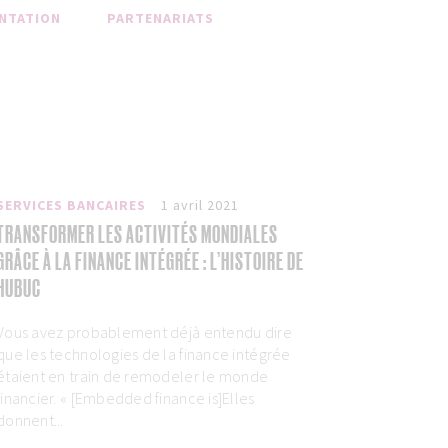
NTATION
PARTENARIATS
SERVICES BANCAIRES
1 avril 2021
TRANSFORMER LES ACTIVITÉS MONDIALES
GRÂCE À LA FINANCE INTÉGRÉE : L’HISTOIRE DE
HUBUC
Vous avez probablement déjà entendu dire
que les technologies de la finance intégrée
étaient en train de remodeler le monde
financier. « [Embedded finance is]Elles
donnent...