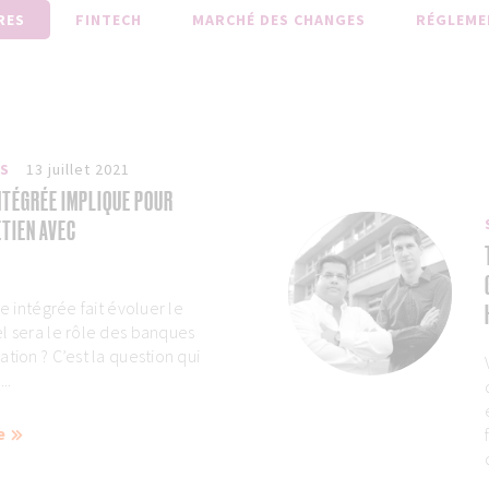
RES
FINTECH
MARCHÉ DES CHANGES
RÉGLEME
ES
13 juillet 2021
INTÉGRÉE IMPLIQUE POUR
ETIEN AVEC
ce intégrée fait évoluer le
l sera le rôle des banques
tion ? C’est la question qui
..
e