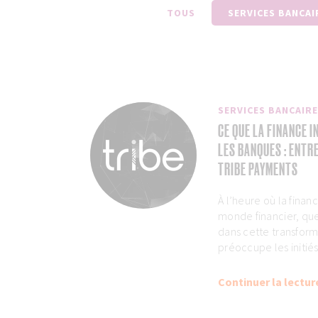
TOUS
SERVICES BANCAI
SERVICES BANCAIR
CE QUE LA FINANCE 
LES BANQUES : ENTR
TRIBE PAYMENTS
À l’heure où la finan
monde financier, que
dans cette transforma
préoccupe les initiés.
Continuer la lectur