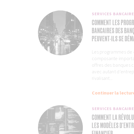
SERVICES BANCAIR
COMMENT LES PROG
BANCAIRES DES BAN
PEUVENT-ILS SE DÉM
Les programmes de c
composante importan
offres des banques c
avec autant d’entrep
rivalisant...
Continuer la lectur
SERVICES BANCAIR
COMMENT LA RÉVOLU
LES MODÈLES D'ENTR
FINANCIER