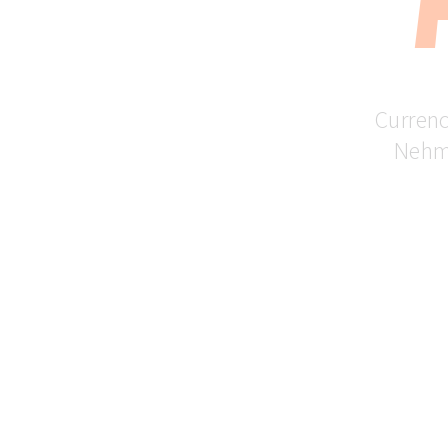
Currenc
Nehme