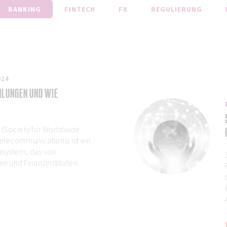
BANKING
FINTECH
FX
REGULIERUNG
024
HLUNGEN UND WIE
 (Society for Worldwide
Telecommunications) ist ein
nsystem, das von
 und Finanzinstituten