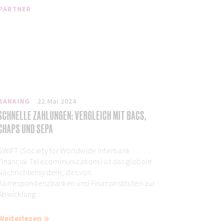
PARTNER
BANKING
22.Mai 2024
SCHNELLE ZAHLUNGEN: VERGLEICH MIT BACS,
CHAPS UND SEPA
SWIFT (Society for Worldwide Interbank
Financial Telecommunications) ist das globale
Nachrichtensystem, das von
Korrespondenzbanken und Finanzinstituten zur
Abwicklung...
Weiterlesen