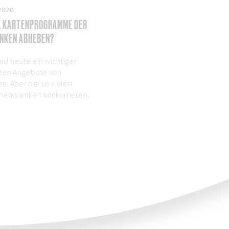
2020
IE KARTENPROGRAMME DER
NKEN ABHEBEN?
d heute ein wichtiger
sten Angebote von
. Aber bei so vielen
merksamkeit konkurrieren,