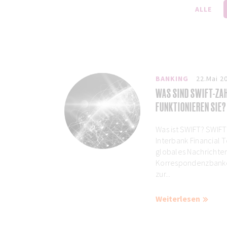
ALLE
BANKING
22.Mai 2
WAS SIND SWIFT-ZA
FUNKTIONIEREN SIE?
Was ist SWIFT? SWIFT
Interbank Financial 
globales Nachrichte
Korrespondenzbanken
zur...
Weiterlesen