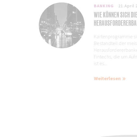
BANKING
21.April 
WIE KÖNNEN SICH D
HERAUSFORDERERBA
Kartenprogramme sin
Bestandteil der mei
Herausfordererbanken
Fintechs, die um Auf
ist es...
Weiterlesen