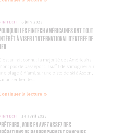
FINTECH
6 juin 2023
POURQUOI LES FINTECH AMÉRICAINES ONT TOUT
INTÉRÊT À VISER L’INTERNATIONAL D’ENTRÉE DE
JEU
C’est un fait connu : la majorité des Américains
n’ont pas de passeport. Il suffit de s’imaginer sur
une plage à Miami, sur une piste de ski à Aspen,
sur un sentier de...
Continuer la lecture
FINTECH
14 avril 2023
PRÊTEURS, VOUS EN AVEZ ASSEZ DES
OPÉRATIONS DE RAPPROCHEMENT BANCAIRE