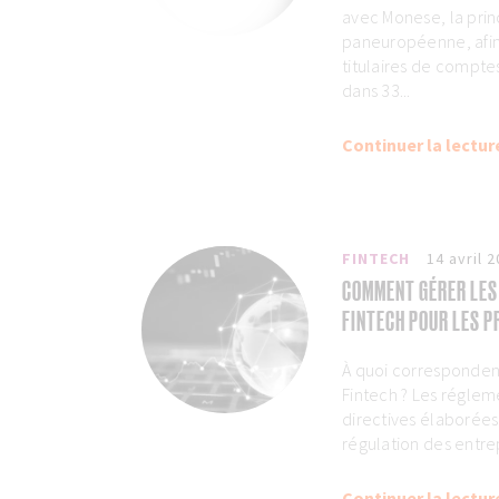
avec Monese, la prin
paneuropéenne, afin
titulaires de compte
dans 33...
Continuer la lectur
FINTECH
14 avril 
COMMENT GÉRER LES
FINTECH POUR LES 
À quoi corresponden
Fintech ? Les réglem
directives élaborées 
régulation des entre
Continuer la lectur