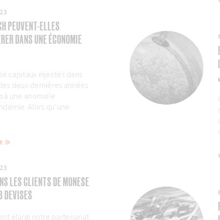
023
CH PEUVENT-ELLES
ÉRER DANS UNE ÉCONOMIE
de capitaux injectés dans
 des deux dernières années
s à une anomalie
ndémie. Alors qu’une
e
023
NS LES CLIENTS DE MONESE
3 DEVISES
t élargi notre partenariat