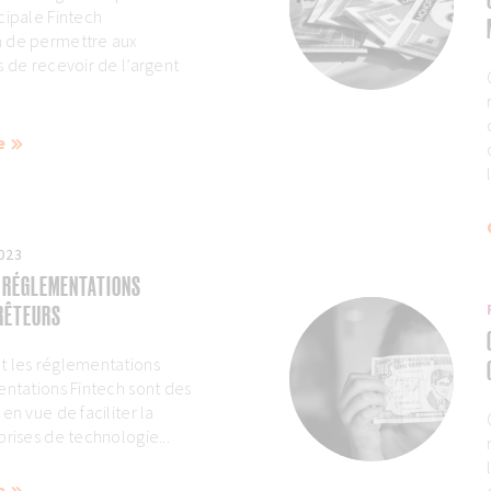
cipale Fintech
 de permettre aux
s de recevoir de l’argent
e
2023
 RÉGLEMENTATIONS
PRÊTEURS
t les réglementations
entations Fintech sont des
en vue de faciliter la
prises de technologie...
e