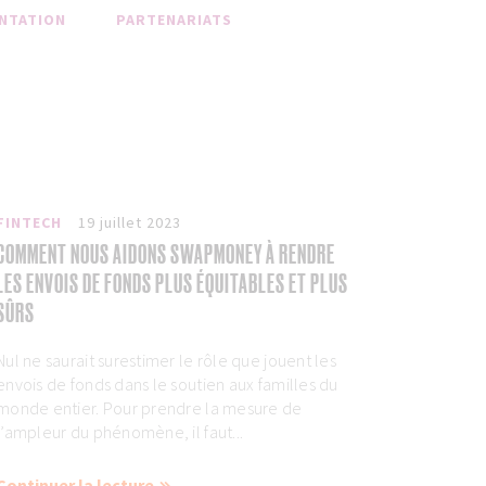
NTATION
PARTENARIATS
FINTECH
19 juillet 2023
COMMENT NOUS AIDONS SWAPMONEY À RENDRE
LES ENVOIS DE FONDS PLUS ÉQUITABLES ET PLUS
SÛRS
Nul ne saurait surestimer le rôle que jouent les
envois de fonds dans le soutien aux familles du
monde entier. Pour prendre la mesure de
l’ampleur du phénomène, il faut...
Continuer la lecture