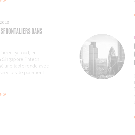
 2023
NSFRONTALIERS DANS
Currencycloud, en
a Singapore Fintech
isé une table ronde avec
 services de paiement
e