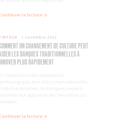
de réduire les effets négatifs de...
Continuer la lecture
FINTECH
1 novembre 2022
COMMENT UN CHANGEMENT DE CULTURE PEUT
AIDER LES BANQUES TRADITIONNELLES À
INNOVER PLUS RAPIDEMENT
En s’associant à des prestataires
technologiques tiers et en créant des unités
Fintech autonomes, les banques peuvent
repenser leur approche de l’innovation Les
banques...
Continuer la lecture