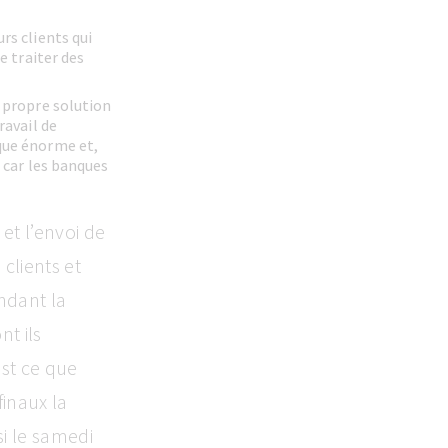
rs clients qui
e traiter des
r propre solution
ravail de
que énorme et,
, car les banques
et l’envoi de
clients et
ndant la
nt ils
est ce que
finaux la
i le samedi