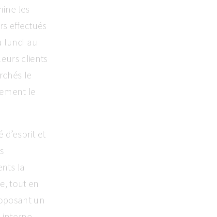
mine les
rs effectués
 lundi au
leurs clients
rchés le
glement le
 d’esprit et
s
ents la
e, tout en
proposant un
n interne