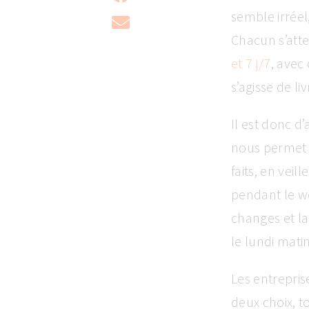
semble irrée
Chacun s’att
et 7 j/7
, avec 
s’agisse de l
Il est donc d
nous permet d
faits, en vei
pendant le we
changes et l
le lundi matin
Les entrepris
deux choix, to