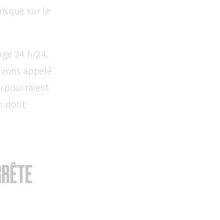
risque sur le
nge 24 h/24,
’avons appelé
ui pourraient
on dont
RRÊTE