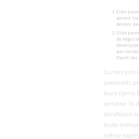
Elles peuv
auront tou
devises pe
Elles peuv
de négocia
développem
par conséq
fixent des 
Currencycloud
paiements pen
leurs clients
semaine. Ils d
bénéficient e
toute entrepri
même expérien