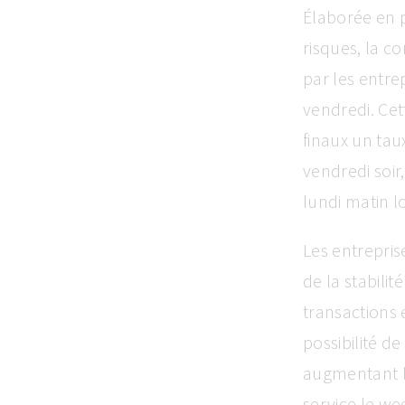
Élaborée en p
risques, la c
par les entre
vendredi. Cet
finaux un tau
vendredi soir,
lundi matin l
Les entreprise
de la stabili
transactions e
possibilité d
augmentant le
service le we