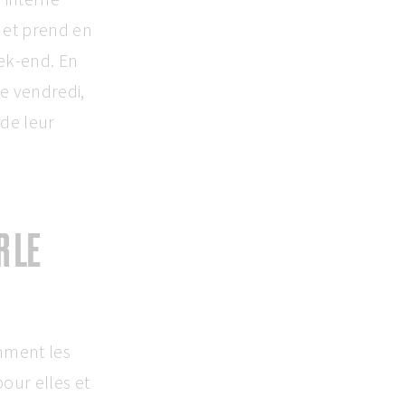
 et prend en
ek-end. En
le vendredi,
 de leur
R LE
mment les
pour elles et