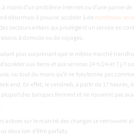
l, à moins d’un problème Internet ou d’une panne de
end désormais à pouvoir accéder à de
nombreux servi
des secteurs entiers qui privilégient un service en cont
ivraisons à domicile ou de voyages.
’autant plus surprenant que le même marché transfron
’accéder aux biens et aux services 24 h/24 et 7 j/7 soi
lleuse, ou tout du moins qu’il ne fonctionne pas comme i
ek-end. En effet, le vendredi, à partir de 17 heures, 
a plupart des banques ferment et ne rouvrent pas ava
.
es actives sur le marché des changes se retrouvent al
us deux loin d’être parfaits.