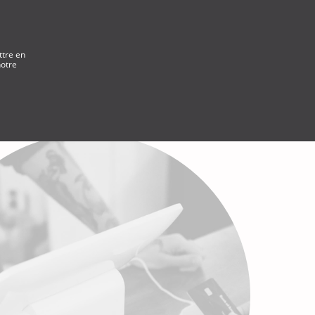
ttre en
notre
e d'assistance
COMMENCER
Français