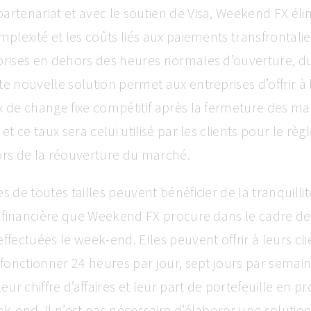
artenariat et avec le soutien de Visa, Weekend FX éli
omplexité et les coûts liés aux paiements transfrontalie
prises en dehors des heures normales d’ouverture, du
te nouvelle solution permet aux entreprises d’offrir à 
x de change fixe compétitif après la fermeture des ma
 et ce taux sera celui utilisé par les clients pour le rè
ors de la réouverture du marché.
s de toutes tailles peuvent bénéficier de la tranquillité
té financière que Weekend FX procure dans le cadre de
ffectuées le week-end. Elles peuvent offrir à leurs cli
e fonctionner 24 heures par jour, sept jours par semain
ur chiffre d’affaires et leur part de portefeuille en 
ek-end. Il n’est pas nécessaire d’élaborer une solutio