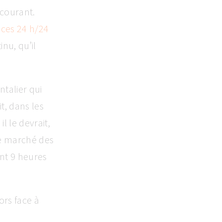
 courant.
ces 24 h/24
inu, qu’il
talier qui
t, dans les
l le devrait,
le marché des
nt 9 heures
ors face à