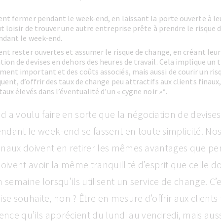
ent fermer pendant le week-end, en laissant la porte ouverte à leu
t loisir de trouver une autre entreprise prête à prendre le risque d
ndant le week-end.
ent rester ouvertes et assumer le risque de change, en créant leu
tion de devises en dehors des heures de travail. Cela implique un t
ent important et des coûts associés, mais aussi de courir un ris
uent, d’offrir des taux de change peu attractifs aux clients finaux
taux élevés dans l’éventualité d’un « cygne noir »*.
 a voulu faire en sorte que la négociation de devises 
dant le week-end se fassent en toute simplicité. Nos 
 finaux doivent en retirer les mêmes avantages que pe
oivent avoir la même tranquillité d’esprit que celle do
n semaine lorsqu’ils utilisent un service de change. C’
se souhaite, non ? Être en mesure d’offrir aux clients 
ce qu’ils apprécient du lundi au vendredi, mais auss