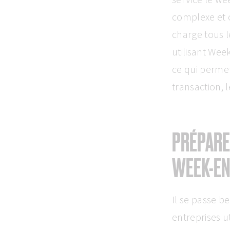
complexe et 
charge tous 
utilisant Wee
ce qui permet
transaction, l
PRÉPARE
WEEK-E
Il se passe 
entreprises u