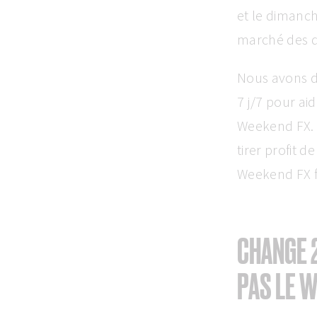
et le dimanch
marché des d
Nous avons do
7 j/7 pour ai
Weekend FX. C
tirer profit 
Weekend FX f
CHANGE 2
PAS LE 