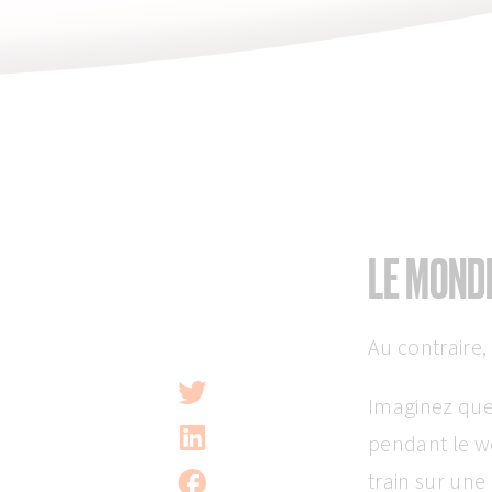
LE MONDE
Au contraire, 
Imaginez que
pendant le w
train sur une