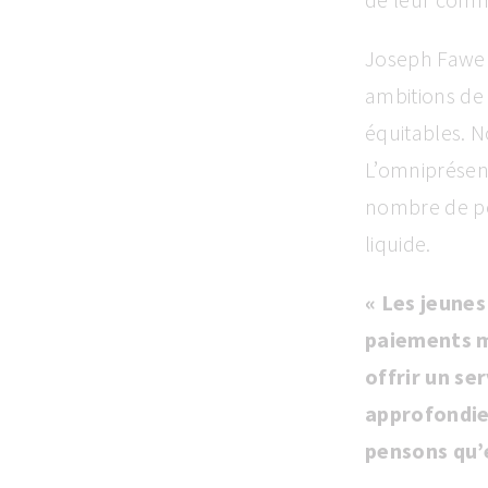
Joseph Fawe
ambitions de 
équitables. N
L’omniprésen
nombre de pe
liquide.
« Les jeunes
paiements mo
offrir un s
approfondie 
pensons qu’e