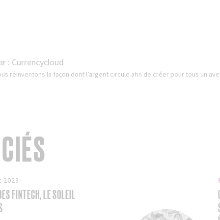
ar :
Currencycloud
us réinventons la façon dont l’argent circule afin de créer pour tous un aven
OCIÉS
t 2023
DES FINTECH, LE SOLEIL
S