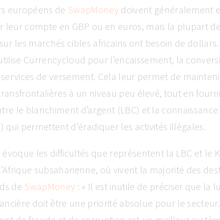
urs européens de
SwapMoney
doivent généralement e
r leur compte en GBP ou en euros, mais la plupart d
sur les marchés cibles africains ont besoin de dollars. 
tilise Currencycloud pour l’encaissement, la convers
s services de versement. Cela leur permet de mainteni
transfrontalières à un niveau peu élevé, tout en fourn
tre le blanchiment d’argent (LBC) et la connaissance 
) qui permettent d’éradiquer les activités illégales.
évoque les difficultés que représentent la LBC et le 
l’Afrique subsaharienne, où vivent la majorité des des
nds de
SwapMoney
: « Il est inutile de préciser que la 
inancière doit être une priorité absolue pour le secteu
mpt de fraude et de corruption est un meilleur systè