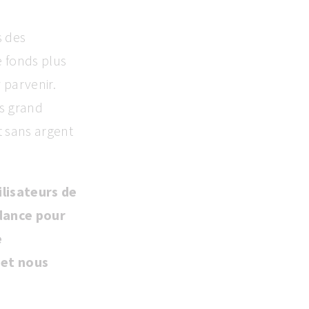
s des
e fonds plus
 parvenir.
s grand
t sans argent
lisateurs de
ndance pour
e
 et nous