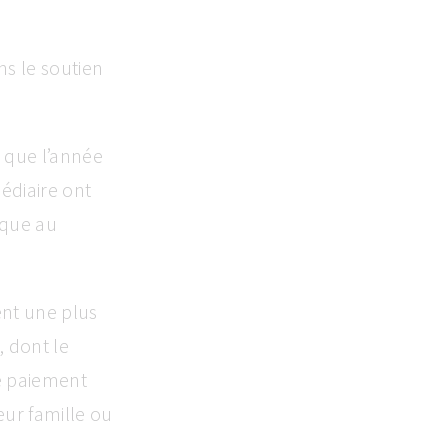
ns le soutien
 que l’année
médiaire ont
lique au
ent une plus
, dont le
e paiement
eur famille ou