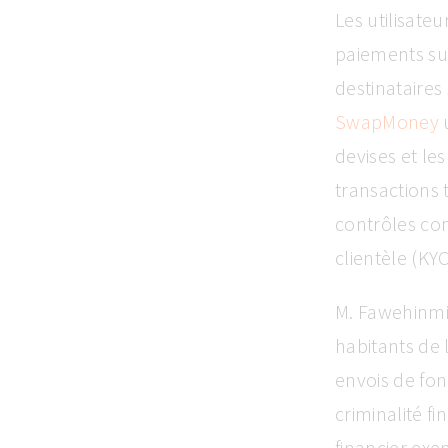
Les utilisate
paiements su
destinataires 
SwapMoney
u
devises et le
transactions 
contrôles con
clientèle (KYC
M. Fawehinmi 
habitants de 
envois de fo
criminalité f
financier exe