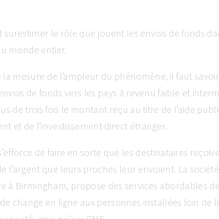
t surestimer le rôle que jouent les envois de fonds da
 du monde entier.
 la mesure de l’ampleur du phénomène, il faut savoir
 envois de fonds vers les pays à revenu faible et inter
us de trois fois le montant reçu au titre de l’aide pub
 et de l’investissement direct étranger.
’efforce de faire en sorte que les destinataires reçoiv
e l’argent que leurs proches leur envoient. La société
uve à Birmingham, propose des services abordables d
 de change en ligne aux personnes installées loin de l
unauté, ainsi qu’aux PME.