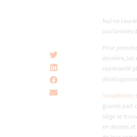
Nul ne saurai
aux familles
Pour prendre
dernière, les
représenté pl
développement
SwapMoney
s
grande part d
siège se tro
en devises et
de leur comm