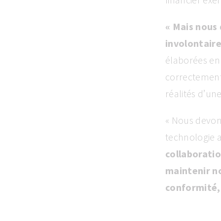
« Mais nous
involontaire
élaborées en
correctement 
réalités d’un
« Nous devons
technologie a
collaboratio
maintenir n
conformité, 