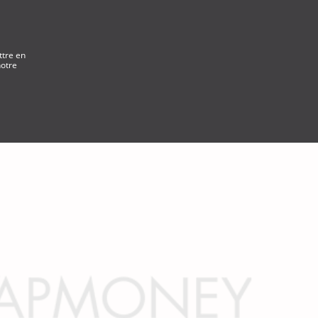
ttre en
notre
e d'assistance
COMMENCER
Français