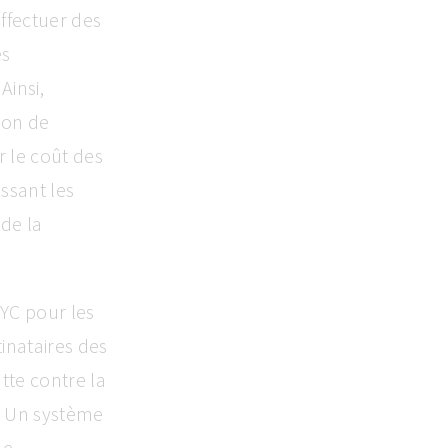
ffectuer des
es
Ainsi,
ion de
r le coût des
issant les
de la
KYC pour les
tinataires des
lutte contre la
r. Un système
me.