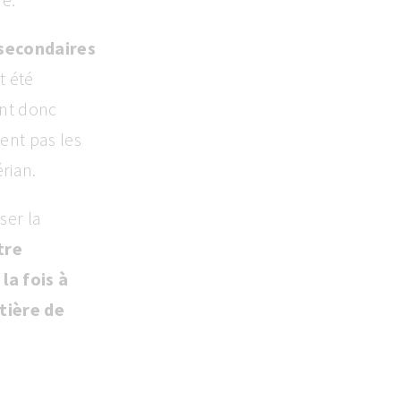
 secondaires
t été
ent donc
ent pas les
érian.
ser la
tre
la fois à
tière de