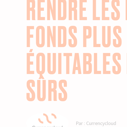
RENDRE LES 
FONDS PLUS
ÉQUITABLES 
SÛRS
Par :
Currencycloud