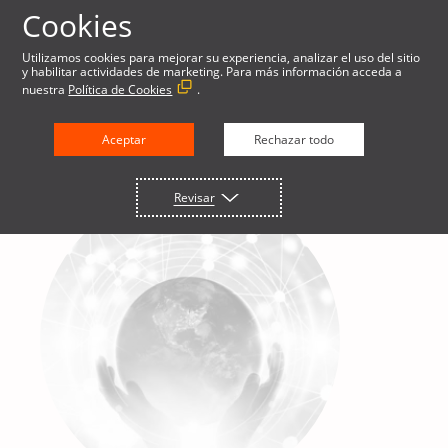
Cookies
Utilizamos cookies para mejorar su experiencia, analizar el uso del sitio
y habilitar actividades de marketing. Para más información acceda a
nuestra
Política de Cookies
.
Aceptar
Rechazar todo
Revisar