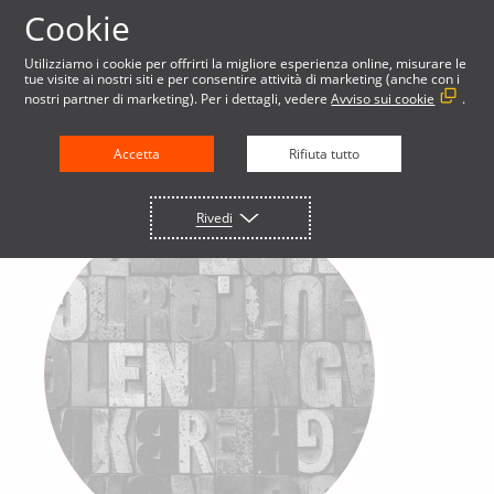
Cookie
Utilizziamo i cookie per offrirti la migliore esperienza online, misurare le
tue visite ai nostri siti e per consentire attività di marketing (anche con i
nostri partner di marketing). Per i dettagli, vedere
Avviso sui cookie
.
Accetta
Rifiuta tutto
Rivedi