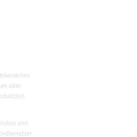
tsbereichen
ken oder
ndsätzlich
olution und
 Endbenutzer