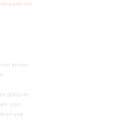
editvergabe sich
ahren immer
en
en Sektoren
ren. Und
tiven und