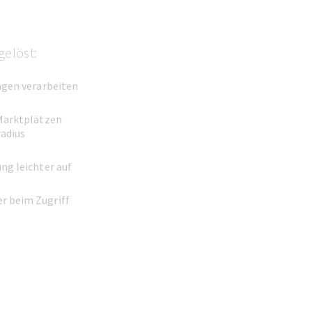
elöst:
ngen verarbeiten
-Marktplätzen
adius
ng leichter auf
r beim Zugriff