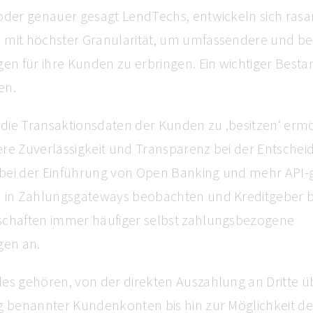
 oder genauer gesagt LendTechs, entwickeln sich rasa
 mit höchster Granularität, um umfassendere und be
gen für ihre Kunden zu erbringen. Ein wichtiger Besta
en.
, die Transaktionsdaten der Kunden zu ‚besitzen‘ ermö
ere Zuverlässigkeit und Transparenz bei der Entschei
ch bei der Einführung von Open Banking und mehr API
n in Zahlungsgateways beobachten und Kreditgeber bi
schaften immer häufiger selbst zahlungsbezogene
gen an.
es gehören, von der direkten Auszahlung an Dritte ü
ng benannter Kundenkonten bis hin zur Möglichkeit d