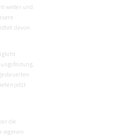
nt weiter und
ssere
ndteil davon
glicht
dungsfindung.
-gesteuerten
eten jetzt
ber die
er eigenen