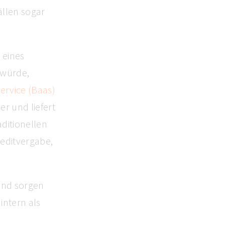
ällen sogar
 eines
 würde,
ervice (Baas)
r und liefert
ditionellen
reditvergabe,
und sorgen
intern als