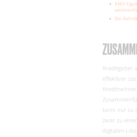
KMU-Eigent
weiterent
Der Aufsti
ZUSAMM
Kreditgeber
effektiver zu
Kreditnehmern
Zusammenführ
kann nur zu 
zwar zu eine
digitalen Lö