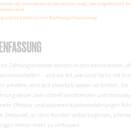
ümer als Verbraucher zu betrachten zeigt, wie eingebettete Kr
wickeln wird
eg und die Evolution von Rechnungsfinanzierung
ENFASSUNG
 und Zahlungsanbieter werden in den kommenden J
sammenarbeiten – und die Art, wie LendTechs mit ihr
 arbeiten, wird sich ebenfalls weiter verändern. Die
ung dieser zwei schnell wachsenden und innovativ
mehr Effizienz und besseren Kundenerfahrungen füh
m Zeitpunkt, an dem Kunden selbst beginnen, alterna
sungen immer mehr zu vertrauen.