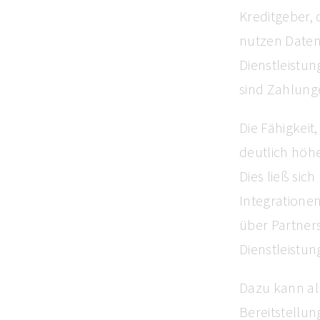
Kreditgeber,
nutzen Daten
Dienstleistun
sind Zahlung
Die Fähigkeit
deutlich höh
Dies ließ si
Integratione
über Partner
Dienstleistun
Dazu kann all
Bereitstellu