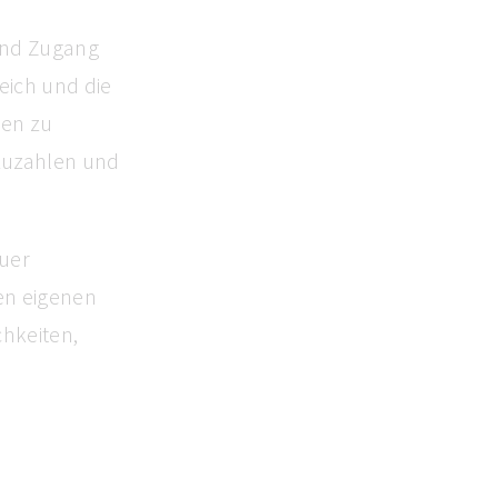
 und Zugang
eich und die
len zu
szuzahlen und
euer
en eigenen
chkeiten,