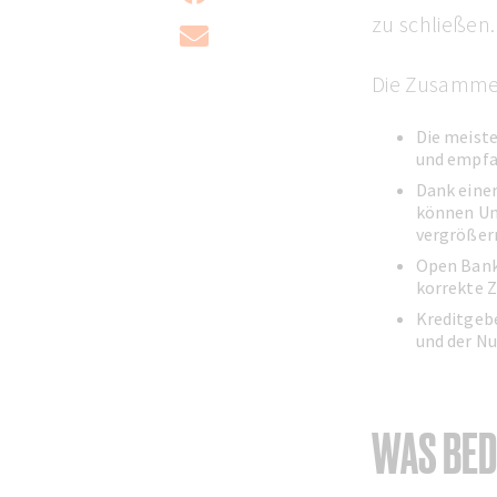
zu schließen.
Die Zusammen
Die meiste
und empf
Dank einer
können Un
vergrößern
Open Banki
korrekte 
Kreditgeb
und der Nu
WAS BED