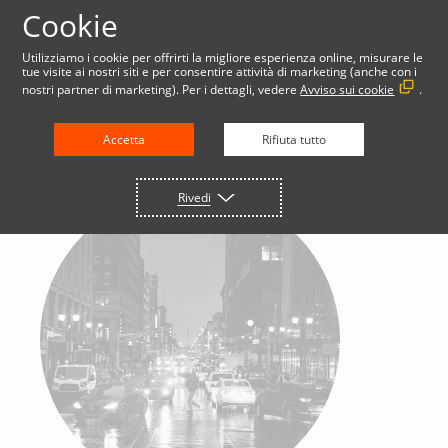
Cookie
Utilizziamo i cookie per offrirti la migliore esperienza online, misurare le
tue visite ai nostri siti e per consentire attività di marketing (anche con i
nostri partner di marketing). Per i dettagli, vedere
Avviso sui cookie
.
Accetta
Rifiuta tutto
Rivedi