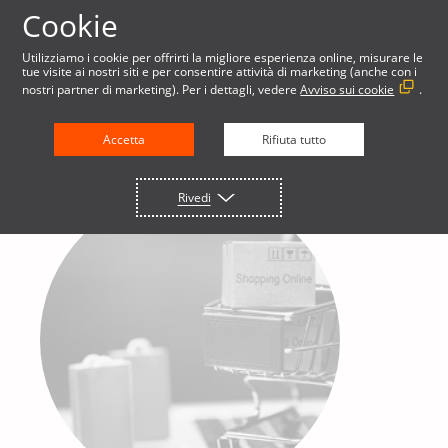
Cookie
Utilizziamo i cookie per offrirti la migliore esperienza online, misurare le
tue visite ai nostri siti e per consentire attività di marketing (anche con i
nostri partner di marketing). Per i dettagli, vedere
Avviso sui cookie
.
Accetta
Rifiuta tutto
Rivedi