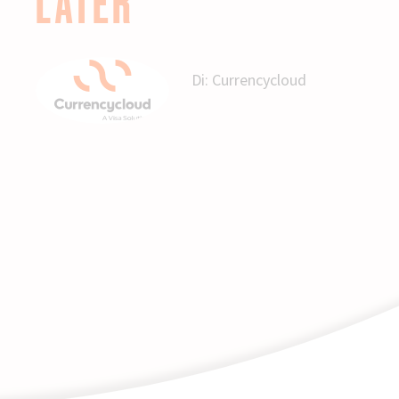
LATER”
Di:
Currencycloud