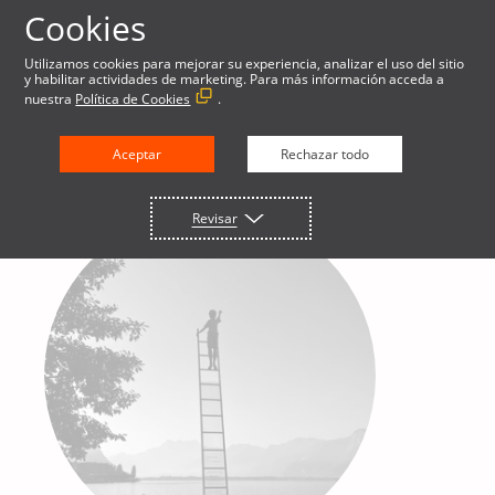
Cookies
Utilizamos cookies para mejorar su experiencia, analizar el uso del sitio
y habilitar actividades de marketing. Para más información acceda a
nuestra
Política de Cookies
.
Aceptar
Rechazar todo
Revisar