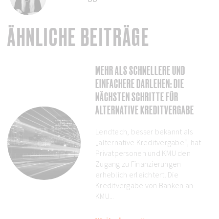
ÄHNLICHE BEITRÄGE
MEHR ALS SCHNELLERE UND
EINFACHERE DARLEHEN: DIE
NÄCHSTEN SCHRITTE FÜR
ALTERNATIVE KREDITVERGABE
Lendtech, besser bekannt als
„alternative Kreditvergabe“, hat
Privatpersonen und KMU den
Zugang zu Finanzierungen
erheblich erleichtert. Die
Kreditvergabe von Banken an
KMU...