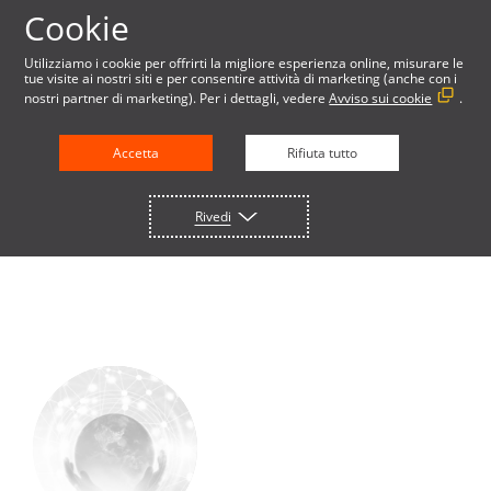
Cookie
Utilizziamo i cookie per offrirti la migliore esperienza online, misurare le
tue visite ai nostri siti e per consentire attività di marketing (anche con i
nostri partner di marketing). Per i dettagli, vedere
Avviso sui cookie
.
PAGAMENTI
Accetta
Rifiuta tutto
TRANSFRONTALIERI
Rivedi