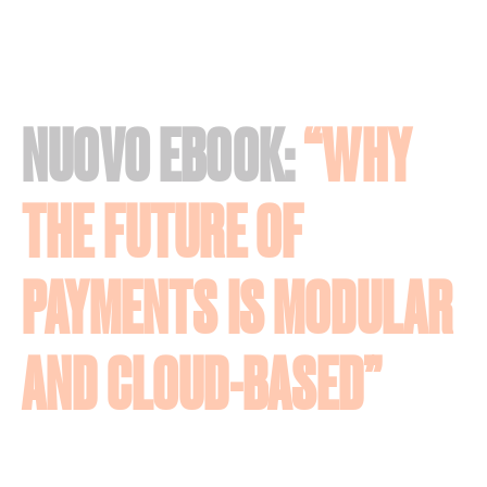
NUOVO EBOOK:
“WHY
THE FUTURE OF
PAYMENTS IS MODULAR
AND CLOUD-BASED”