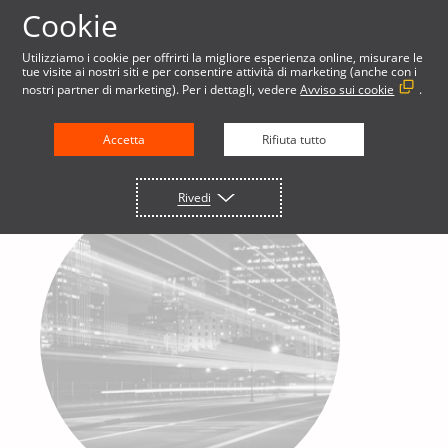
Cookie
Utilizziamo i cookie per offrirti la migliore esperienza online, misurare le
tue visite ai nostri siti e per consentire attività di marketing (anche con i
nostri partner di marketing). Per i dettagli, vedere
Avviso sui cookie
.
Accetta
Rifiuta tutto
Rivedi