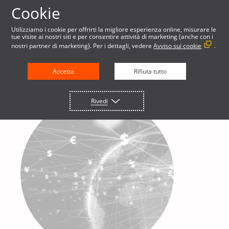
Cookie
Utilizziamo i cookie per offrirti la migliore esperienza online, misurare le
tue visite ai nostri siti e per consentire attività di marketing (anche con i
nostri partner di marketing). Per i dettagli, vedere
Avviso sui cookie
.
Accetta
Rifiuta tutto
Rivedi