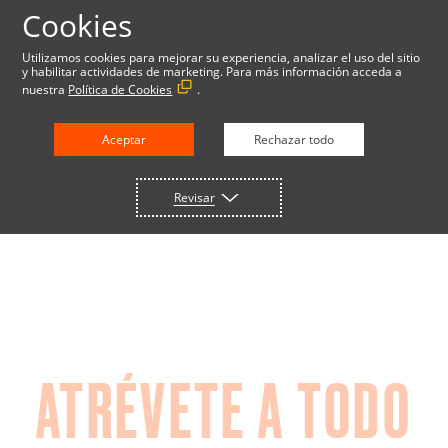
Cookies
Utilizamos cookies para mejorar su experiencia, analizar el uso del sitio
y habilitar actividades de marketing. Para más información acceda a
nuestra
Política de Cookies
.
SEGURIDAD
Aceptar
Rechazar todo
Revisar
ATRÉVETE A TODO