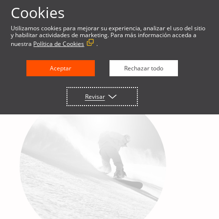
Cookies
Utilizamos cookies para mejorar su experiencia, analizar el uso del sitio
y habilitar actividades de marketing. Para más información acceda a
nuestra
Política de Cookies
.
Aceptar
Rechazar todo
Revisar