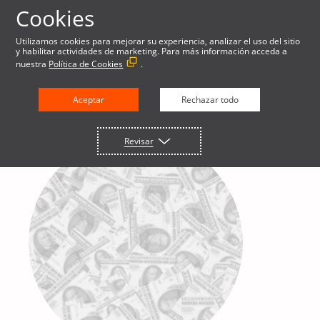
Cookies
Utilizamos cookies para mejorar su experiencia, analizar el uso del sitio
y habilitar actividades de marketing. Para más información acceda a
nuestra
Política de Cookies
.
Aceptar
Rechazar todo
Revisar