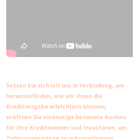
Setzen Sie sich mit uns in Verbindung, um
herauszufinden,
wie wir Ihnen die
Kreditvergabe erleichtern können
;
eröffnen Sie eindeutige benannte Konten
für Ihre Kreditnehmer und Investoren, um
Zahlungseingänge zu automatisieren.